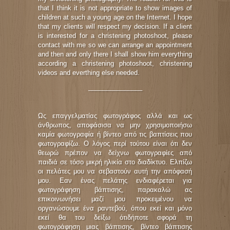
that I think it is not appropriate to show images of
children at such a young age on the Internet. I hope
that my clients will respect my decision. If a client
is interested for a christening photoshoot, please
contact with me so we can arrange an appointment
and then and only there I shall show him everything
according a christening photoshoot, christening
videos and everthing else needed.
_______________
Ως επαγγελματίας φωτογράφος αλλά και ως
άνθρωπος, αποφάσισα να μην χρησιμοποιήσω
καμία φωτογραφία ή βίντεο από τις βαπτίσεις που
φωτογραφίζω. Ο λόγος περί τούτου είναι ότι δεν
θεωρώ πρέπον να δείχνω φωτογραφίες από
παιδιά σε τόσο μικρή ηλικία στο διαδίκτυο. Ελπίζω
οι πελάτες μου να σεβαστούν αυτή την απόφασή
μου. Εαν ένας πελάτης ενδιαφέρεται για
φωτογράφηση βάπτισης, παρακαλώ ας
επικοινωνήσει μαζί μου προκειμένου να
οργανώσουμε ένα ραντεβού, όπου εκεί και μόνο
εκεί θα του δείξω ότιδήποτε αφορά τη
φωτογράφηση μιας βάπτισης, βίντεο βάπτισης