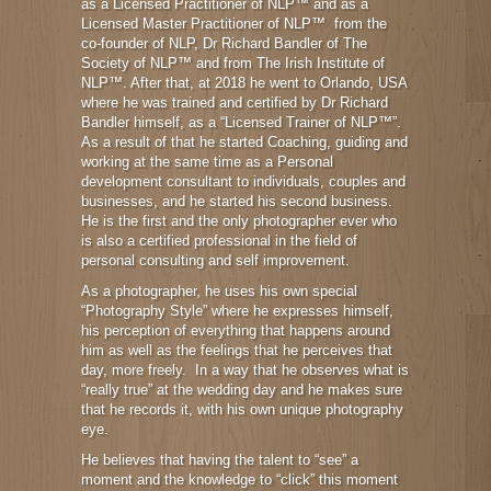
as a Licensed Practitioner of NLP™ and as a
Licensed Master Practitioner of NLP™ from the
co-founder of NLP, Dr Richard Bandler of The
Society of NLP™ and from The Irish Institute of
NLP™. After that, at 2018 he went to Orlando, USA
where he was trained and certified by Dr Richard
Bandler himself, as a “Licensed Trainer of NLP™”.
As a result of that he started Coaching, guiding and
working at the same time as a Personal
development consultant to individuals, couples and
businesses, and he started his second business.
He is the first and the only photographer ever who
is also a certified professional in the field of
personal consulting and self improvement.
As a photographer, he uses his own special
“Photography Style” where he expresses himself,
his perception of everything that happens around
him as well as the feelings that he perceives that
day, more freely. In a way that he observes what is
“really true” at the wedding day and he makes sure
that he records it, with his own unique photography
eye.
He believes that having the talent to “see” a
moment and the knowledge to “click” this moment