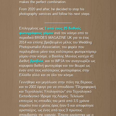
makes the perfect combination.
From 2020 and after, he decided to stop his
photography services and follow his next steps.
_______________
Επιλεγμένος ως
1 από τους 25 διεθνείς
φωτογράφους γάμου
ανά τον κόσμο από το
περιοδικό BRIDES MAGAZINE UK για το έτος
2014 και επίσης βραβευμένο μέλος του Wedding
Photojournalist Association, του φορέα που
περιλαμβάνει μόνο τους καλύτερους φωτορεπόρτερ
γάμου στον κόσμο, o Βασίλης Μανέας κατέχει 41
Διεθνή
βραβεία
, και τo WPJA τον αναγνωρίζει ως
κορυφαίο διεθνή φωτογράφο και τον θεωρεί ως
έναν από τους καλύτερους φωτογράφους στην
Ελλάδα αλλά και σε όλο τον κόσμο.
Γεννήθηκε και μεγάλωσε στην πόλη της Βέροιας
και το 2002 έφυγε για να σπουδάσει “Πληροφορική
και Τεχνολογίες Υπολογιστών” στο Τεχνολογικό
Εκπαιδευτικό Ίδρυμα της Λαμίας. Τελείωσε
επιτυχώς τις σπουδές του μετά από 3,5 χρόνια
παρόλο που ο μέσος όρος ήταν 5 και αποφοίτησε
αριστούχος, ως ένας από τους 3 πρώτους
σπουδαστές της χρονιάς. Έπειτα εργάστηκε ως ο