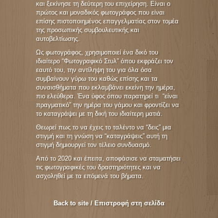
και ξεκίνησε τη δεύτερη του επιχείρηση. Είναι ο
πρώτος και μοναδικός φωτογράφος που είναι
επίσης πιστοποιημένος επαγγελματίας στον τομέα
της προσωπικής συμβουλευτικής και
αυτοβελτίωσης.
Ως φωτογράφος, χρησιμοποιεί ένα δικό του
ιδιαίτερο “Φωτογραφικό Στυλ” όπου εκφράζει τον
εαυτό του, την αντίληψη του για όλα όσα
συμβαίνουν γύρω του καθώς επίσης και τα
συναισθήματα που εκλαμβάνει εκείνη την ημέρα,
πιο ελεύθερα. Ένα ύφος όπου παρατηρεί τι “είναι
πραγματικό” την ημέρα του γάμου και φροντίζει να
το καταγράψει με τη δική του ιδιαίτερη ματιά.
Θεωρεί πως το να έχεις το ταλέντο να “δεις” μια
στιγμή και τη γνώση να “καταγράψεις” αυτή τη
στιγμή δημιουργεί τον τέλειο συνδυασμό.
Από το 2020 και έπειτα, αποφάσισε να σταματήσει
τις φωτογραφικές του δραστηριότητες και να
ασχοληθεί με τα επόμενά του βήματα.
Back to site / Επιστροφή στη σελίδα