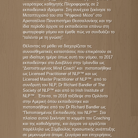
νεαρότερος καθηγητής Πληροφορικής σε 2
εκπαιδευτικά ιδρύματα. Στη συνέχεια ξεκίνησε το
Μεταπτυχιακό του στα “Ψηφιακά Μέσα” στο
Αριστοτέλειο Πανεπιστήμιο Θεσσαλονίκης και την
ίδια περίοδο άρχισε να εκπαιδεύεται επάνω στη
φωτογραφία γάμου και έμαθε πώς να συνδυάζει το
“ταλέντο με τη γνώση”.
Θέλοντας να μάθει να διαχειρίζεται τις
συναισθηματικές καταστάσεις που επικράτούν σε
μια ιδιαίτερη ημέρα όπως αυτή του γάμου, το 2017
εκπαιδεύτηκε στο Δουβλίνο στην Ιρλανδία ως
“Διαπιστευμένος Mind Coach” και πιστοποιήθηκε
ως Licensed Practitioner of NLP™ και ως
Licensed Master Practitioner of NLP™ από το
συνιδρυτή του NLP, Dr Richard Bandler of The
Society of NLP™ και από το Irish Institute of
NLP™. Έπειτα, το 2018 ταξίδεψε στο Ορλάντο
στην Αμερική όπου εκπαιδεύτηκε και
πιστοποιήθηκε από τον Dr Richard Bandler ως
“Πιστοποιημένος Εκπαιδευτής του NLP™”. Στα
πλαίσια αυτού ξεκίνησε το κομμάτι του Coaching
και της καθοδήγησης, και άρχισε να εργάζεται
παράλληλα ως Σύμβουλος προσωπικής ανάπτυξης
σε μεμονωμένα άτομα, ζευγάρια και επιχειρήσεις,